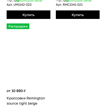
0
0
Большой запас
0
0
Большой запас
Арт.
UM1142-022
Арт.
RMС1341-021
Купить
Купить
Распродажа
от 10 890 ₽
Кроссовки Remington
source light beige