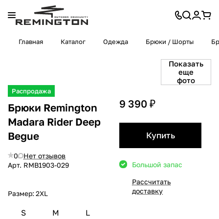
Главная
Каталог
Одежда
Брюки / Шорты
Б
Показать
еще
фото
Распродажа
9 390 ₽
Брюки Remington
Madara Rider Deep
Begue
Купить
0
Нет отзывов
Большой запас
Арт.
RMВ1903-029
Рассчитать
доставку
Размер:
2XL
S
M
L