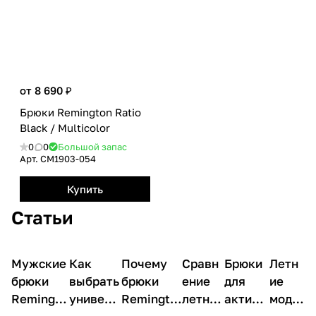
от 8 690 ₽
Брюки Remington Ratio
Black / Multicolor
0
0
Большой запас
Арт.
CM1903-054
Купить
Статьи
Мужские
О
Как
О
Почему
О
Сравн
О
Брюки
О
Летн
О
товарах
товарах
товарах
товарах
товарах
товар
брюки
выбрать
брюки
ение
для
ие
Remingto
универс
Remingto
летних
активн
моде