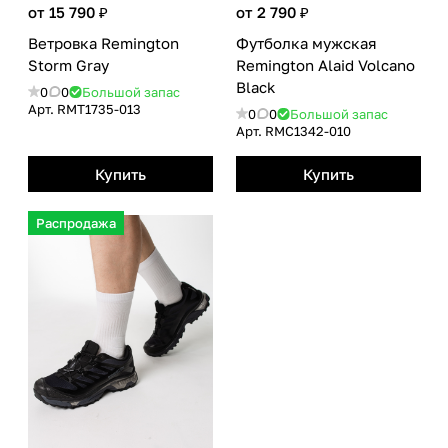
от 15 790 ₽
от 2 790 ₽
Ветровка Remington
Футболка мужская
Storm Gray
Remington Alaid Volcano
Вlack
0
0
Большой запас
Арт.
RMТ1735-013
0
0
Большой запас
Арт.
RMС1342-010
Купить
Купить
Распродажа