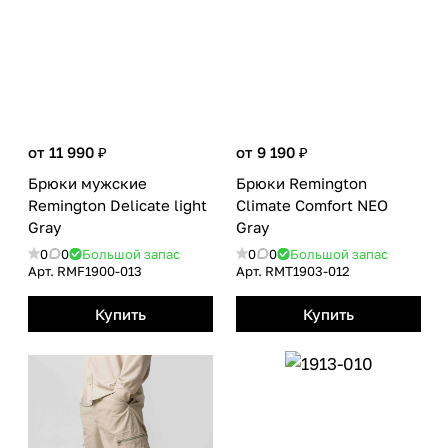
от 11 990 ₽
от 9 190 ₽
Брюки мужские
Брюки Remington
Remington Delicate light
Сlimate Сomfort NEO
Gray
Gray
0
0
Большой запас
0
0
Большой запас
Арт.
RMF1900-013
Арт.
RMТ1903-012
Купить
Купить