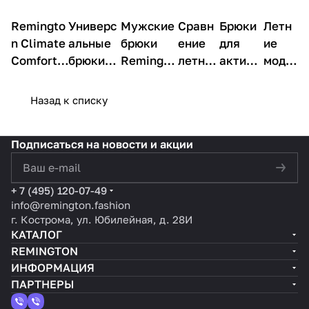
Remingto
О
Универс
О
Мужские
О
Сравн
О
Брюки
О
Летн
О
товарах
товарах
товарах
товарах
товарах
товар
n Climate
альные
брюки
ение
для
ие
Comfort
брюки
Remingto
летних
активн
моде
NEO
для
n Climate
мужск
ого
ли
Black —
города и
Comfort
их
образа
Remi
Назад к списку
ваш
активно
NEO
брюк
жизни:
ngton
выбор
го
Black —
Remin
преиму
:
Подписаться
на новости и акции
для
отдыха
технолог
gton:
щества
стиль
свободы
—
ии и
выбир
летних
и
политикой конфиденциальности
движени
Remingt
комфорт
аем
моделе
техно
+ 7 (495) 120-07-49
й и
on
для
идеаль
й
логии
info@remington.fashion
технолог
Climate
динамичн
ную
Reming
в
г. Кострома, ул. Юбилейная, д. 28И
ичного
Comfort
ой жизни
модел
ton
кажд
КАТАЛОГ
комфорта
NEO
ь
ом
REMINGTON
Black
шаге
ИНФОРМАЦИЯ
ПАРТНЕРЫ