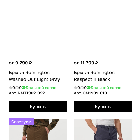
от 9 290 ₽
от 11 790 ₽
Брюки Remington
Брюки Remington
Washed Out Light Gray
Respect II Black
0
0
Большой запас
0
0
Большой запас
Арт.
RMТ1902-022
Арт.
CM1909-010
Купить
Купить
Советуем