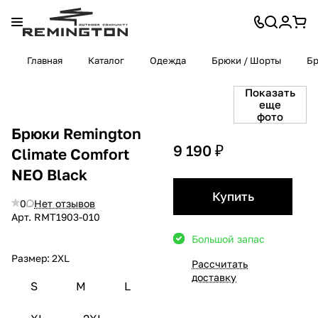
Главная
Каталог
Одежда
Брюки / Шорты
Б
Показать
еще
фото
Брюки Remington
9 190 ₽
Сlimate Сomfort
NEO Black
Купить
0
Нет отзывов
Арт.
RMТ1903-010
Большой запас
Размер:
2XL
Рассчитать
доставку
S
M
L