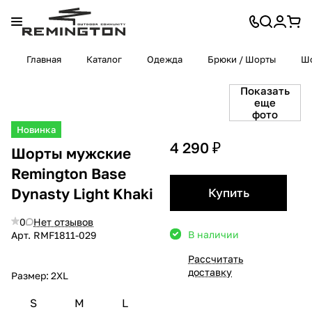
Главная
Каталог
Одежда
Брюки / Шорты
Ш
Показать
еще
фото
Новинка
4 290 ₽
Шорты мужские
Remington Base
Dynasty Light Khaki
Купить
0
Нет отзывов
В наличии
Арт.
RMF1811-029
Рассчитать
доставку
Размер:
2XL
S
M
L