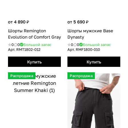
от 4 890 ₽
от 5 690 ₽
Шорты Remington
Шорты мужские Base
Evolution of Сomfort Gray
Dynasty
0
0
Большой запас
0
0
Большой запас
Арт.
RMТ1802-012
Арт.
RMF1800-010
Купить
Купить
Распродажа
Распродажа