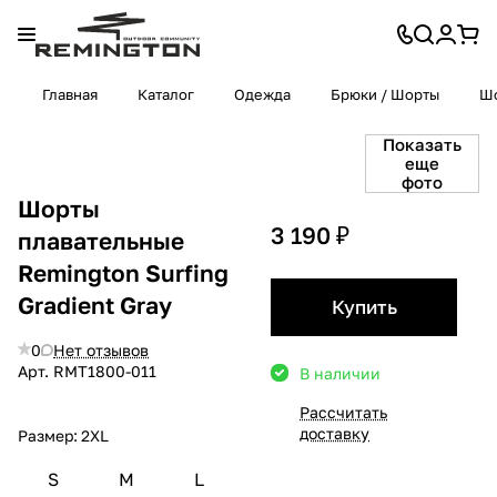
Главная
Каталог
Одежда
Брюки / Шорты
Шо
Показать
еще
фото
Шорты
3 190 ₽
плавательные
Remington Surfing
Gradient Gray
Купить
0
Нет отзывов
Арт.
RMТ1800-011
В наличии
Рассчитать
доставку
Размер:
2XL
S
M
L