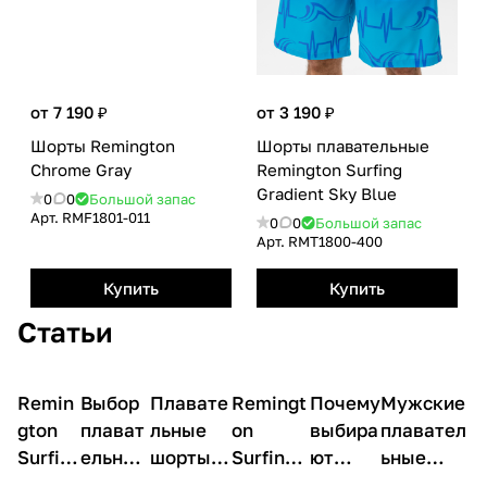
от 7 190 ₽
от 3 190 ₽
Шорты Remington
Шорты плавательные
Сhrome Gray
Remington Surfing
Gradient Sky Blue
0
0
Большой запас
Арт.
RMF1801-011
0
0
Большой запас
Арт.
RMТ1800-400
Купить
Купить
Статьи
Remin
О
Выбор
О
Плавате
О
Remingt
О
Почему
О
Мужские
О
товарах
товарах
товарах
товарах
товарах
товарах
gton
плават
льные
on
выбира
плавател
Surfin
ельных
шорты
Surfing
ют
ьные
g
шорт
Remingt
Gradient
плават
шорты