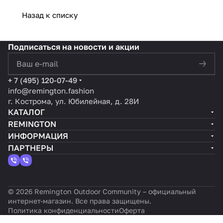
Gradie
Reming
on
Gray:
ельные
Remingto
Назад к списку
nt —
ton
Surfing
шорты,
шорты
n Surfing
финал
Surfing
Gradient
которые
Reming
Gradient
Подписаться
на новости и акции
ьный
Gradien
Gray:
нельзя
ton
Gray:
выбор
t — Sky
стиль и
пропуст
Surfing
комфорт
политикой конфиденциальности
для
Blue и
комфорт
ить этим
Gradien
и стиль
+ 7 (495) 120-07-49
вашег
Gray
этим
летом
t Gray
на пляже
info@remington.fashion
о лета
летом
г. Кострома, ул. Юбилейная, д. 28И
КАТАЛОГ
REMINGTON
ИНФОРМАЦИЯ
ПАРТНЕРЫ
© 2026 Remington Outdoor Community – официальный
интернет-магазин. Все права защищены.
Политика конфиденциальности
Оферта