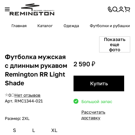
Главная
Каталог
Одежда
Футболки и рубашки
Показать
еще
фото
Футболка мужская
2 590 ₽
с длинным рукавом
Remington RR Light
Shade
Купить
0
Нет отзывов
Арт.
RMС1344-021
Большой запас
Рассчитать
доставку
Размер:
2XL
S
L
XL