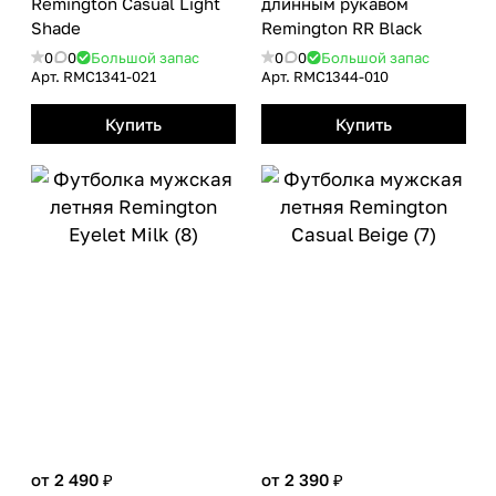
Remington Casual Light
длинным рукавом
Shade
Remington RR Вlack
0
0
Большой запас
0
0
Большой запас
Арт.
RMС1341-021
Арт.
RMС1344-010
Купить
Купить
от 2 490 ₽
от 2 390 ₽