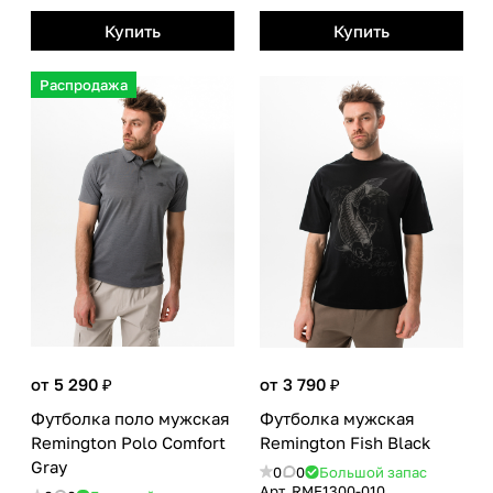
Купить
Купить
Распродажа
от 5 290 ₽
от 3 790 ₽
Футболка поло мужская
Футболка мужская
Remington Polo Сomfort
Remington Fish Black
Gray
0
0
Большой запас
Арт.
RMF1300-010