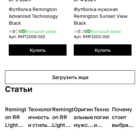
Футболка Remington
Футболка мужская
Advanced Technology
Remington Sunset View
Black
Black
0
0
Большой запас
0
0
Большой запас
Арт.
RMТ2009-010
Арт.
RMF1303-010
Купить
Купить
Загрузить еще
Статьи
Remingt
О
Технолог
О
Remingt
О
Оригин
О
Техно
О
Почему
О
товарах
товарах
товарах
товарах
товарах
товарах
on RR
ичность
on RR
альные
логии
стоит
Light
и стиль в
Light
мужск
и
выбрать
Shade —
футболк
Shade —
ие
дизай
мужски