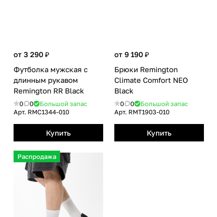
от 3 290 ₽
от 9 190 ₽
Футболка мужская с
Брюки Remington
длинным рукавом
Сlimate Сomfort NEO
Remington RR Вlack
Black
0
0
Большой запас
0
0
Большой запас
Арт.
RMС1344-010
Арт.
RMТ1903-010
Купить
Купить
Распродажа