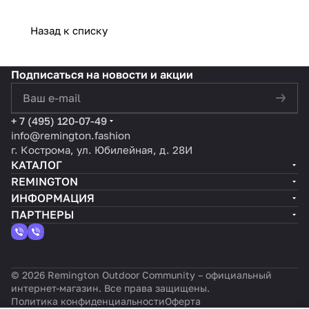
практич
футболк
футбол
е
мужск
мужские
ная
е с
ка с
лонгсл
их
лонгсли
Назад к списку
футбол
длинным
длинны
ивы
лонгсл
вы
ка с
рукавом
м
Reming
ивов
Remingt
Подписаться
на новости и акции
длинны
Remingt
рукаво
ton:
Remin
on для
м
on RR
м для
надёжн
gton:
активно
политикой конфиденциальности
рукаво
Black
городс
ость,
деталь
го и
+ 7 (495) 120-07-49
м для
для
кого
стиль и
ный
повседн
info@remington.fashion
повседн
городск
стиля и
гаранти
обзор
евного
г. Кострома, ул. Юбилейная, д. 28И
евного
ой
комфор
я
модел
образа
КАТАЛОГ
гардеро
жизни
та
качест
ей
жизни
REMINGTON
ба
ва
ИНФОРМАЦИЯ
ПАРТНЕРЫ
© 2026 Remington Outdoor Community – официальный
интернет-магазин. Все права защищены.
Политика конфиденциальности
Оферта