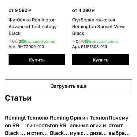
от 9 590 ₽
от 4 290 ₽
Футболка Remington
Футболка мужская
Advanced Technology
Remington Sunset View
Black
Black
0
0
Большой запас
0
0
Большой запас
Арт.
RMТ2009-010
Арт.
RMF1303-010
Купить
Купить
Загрузить еще
Статьи
Remingt
О
Техноло
О
Reming
О
Оригин
О
Технол
О
Почему
О
товарах
товарах
товарах
товарах
товарах
товарах
on RR
гичность
ton RR
альные
огии и
стоит
Black —
и стиль в
Black —
мужски
дизайн
выбрать