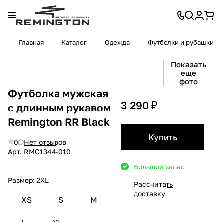
Главная
Каталог
Одежда
Футболки и рубашки
Показать
еще
фото
Футболка мужская
3 290 ₽
с длинным рукавом
Remington RR Вlack
Купить
0
Нет отзывов
Арт.
RMС1344-010
Большой запас
Размер:
2XL
Рассчитать
доставку
XS
S
M