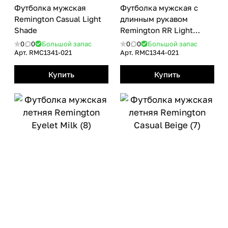
Футболка мужская
Футболка мужская с
Remington Casual Light
длинным рукавом
Shade
Remington RR Light
Shade
0
0
Большой запас
0
0
Большой запас
Арт.
RMС1341-021
Арт.
RMС1344-021
Купить
Купить