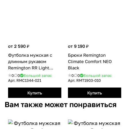
от 2 590 ₽
от 9 190 ₽
Футболка мужская с
Брюки Remington
длинным рукавом
Сlimate Сomfort NEO
Remington RR Light
Black
Shade
0
0
Большой запас
0
0
Большой запас
Арт.
RMС1344-021
Арт.
RMТ1903-010
Купить
Купить
Вам также может понравиться