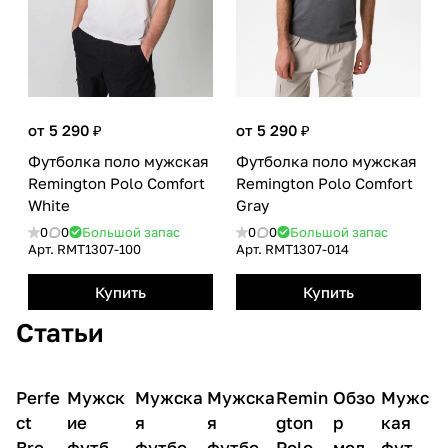
от 5 290 ₽
от 5 290 ₽
Футболка поло мужская
Футболка поло мужская
Remington Polo Сomfort
Remington Polo Сomfort
White
Gray
0
0
Большой запас
0
0
Большой запас
Арт.
RMТ1307-100
Арт.
RMТ1307-014
Купить
Купить
Статьи
Технологии
Perfe
и
Мужск
О
Мужска
О
Мужска
О
Remin
О
Обзо
О
Мужс
О
материалы
товарах
товарах
товарах
товарах
товарах
товар
одежды
ct
ие
я
я
gton
р
кая
Breat
футбол
футболк
футбол
Polo —
моде
футб