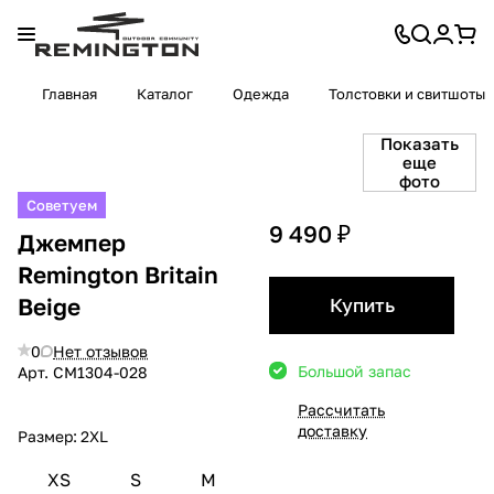
Главная
Каталог
Одежда
Толстовки и свитшоты
Показать
еще
фото
Советуем
9 490 ₽
Джемпер
Remington Britain
Beige
Купить
0
Нет отзывов
Большой запас
Арт.
CM1304-028
Рассчитать
доставку
Размер:
2XL
XS
S
M