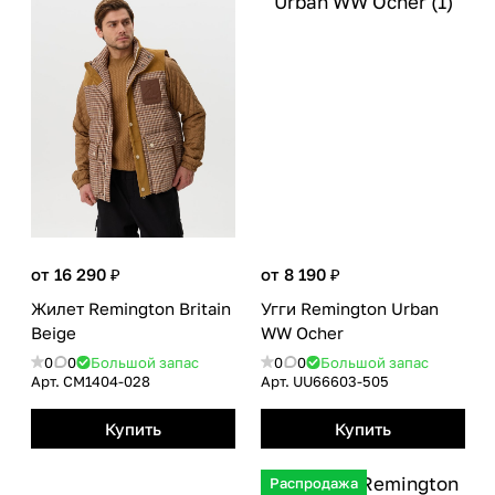
от 16 290 ₽
от 8 190 ₽
Жилет Remington Britain
Угги Remington Urban
Beige
WW Ocher
0
0
Большой запас
0
0
Большой запас
Арт.
CM1404-028
Арт.
UU66603-505
Купить
Купить
Распродажа