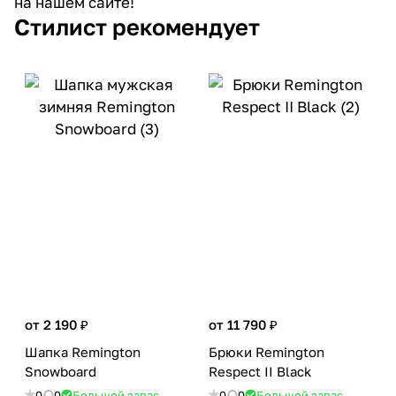
на нашем сайте!
Стилист рекомендует
от 2 190 ₽
от 11 790 ₽
Шапка Remington
Брюки Remington
Snowboard
Respect II Black
0
0
Большой запас
0
0
Большой запас