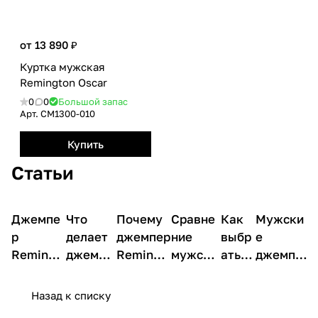
от 13 890 ₽
Куртка мужская
Remington Oscar
0
0
Большой запас
Арт.
CM1300-010
Купить
Статьи
Джемпе
О
Что
О
Почему
О
Сравне
О
Как
О
Мужски
О
товарах
товарах
товарах
товарах
товарах
товарах
р
делает
джемпер
ние
выбр
е
Remingt
джемпе
Remingt
мужски
ать
джемпе
on Soft
р
on Soft
х
мужс
ры с
Velvet
Remingt
Velvet
джемпе
кой
капюшо
Назад к списку
Light
on Soft
Light
ров с
джем
ном