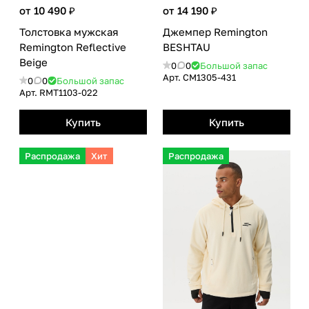
от 10 490 ₽
от 14 190 ₽
Толстовка мужская
Джемпер Remington
Remington Reflective
BESHTAU
Beige
0
0
Большой запас
Арт.
CM1305-431
0
0
Большой запас
Арт.
RMТ1103-022
Купить
Купить
Распродажа
Хит
Распродажа