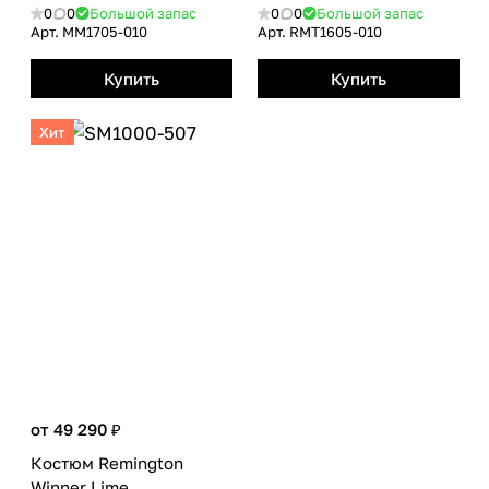
0
0
Большой запас
0
0
Большой запас
Арт.
MM1705-010
Арт.
RMТ1605-010
Купить
Купить
Хит
от 49 290 ₽
Костюм Remington
Winner Lime