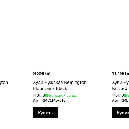
9 390 ₽
11 190 
gton
Худи мужская Remington
Худи м
Mountains Вlack
Knitted
0
0
Большой запас
0
0
Арт.
RMС1145-010
Арт.
RMB1
Купить
Купи