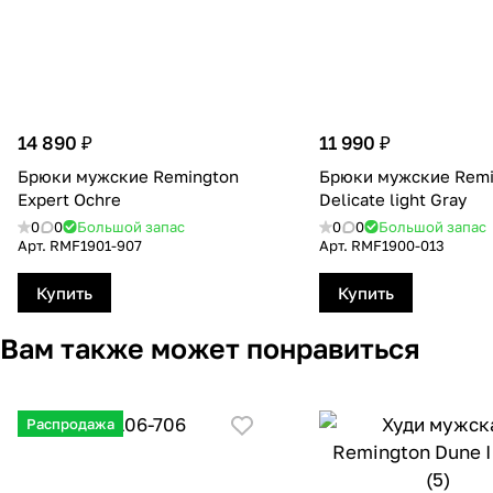
14 890 ₽
11 990 ₽
Брюки мужские Remington
Брюки мужские Remi
Еxpert Оchre
Delicate light Gray
0
0
Большой запас
0
0
Большой запас
Арт.
RMF1901-907
Арт.
RMF1900-013
Купить
Купить
Вам также может понравиться
Распродажа