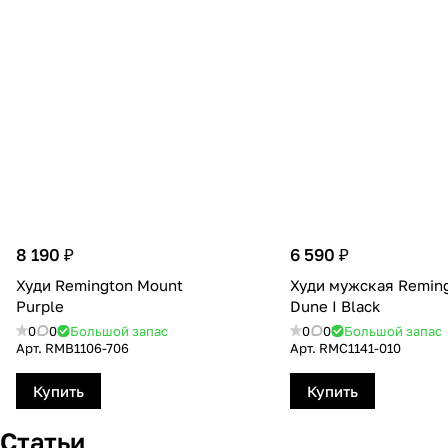
8 190 ₽
6 590 ₽
Худи Remington Mount
Худи мужская Remin
Рurple
Dune I Вlack
0
0
Большой запас
0
0
Большой запас
Арт.
RMB1106-706
Арт.
RMС1141-010
Купить
Купить
Статьи