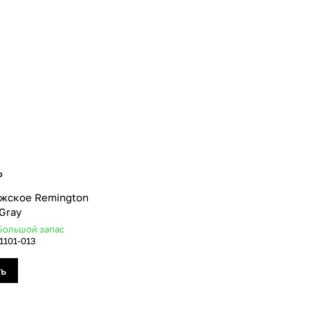
₽
ужское Remington
 Gray
Большой запас
101-013
ть