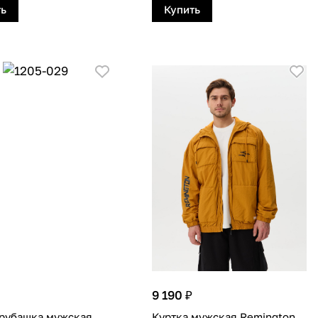
ть
Купить
9 190 ₽
-рубашка мужская
Куртка мужская Remington