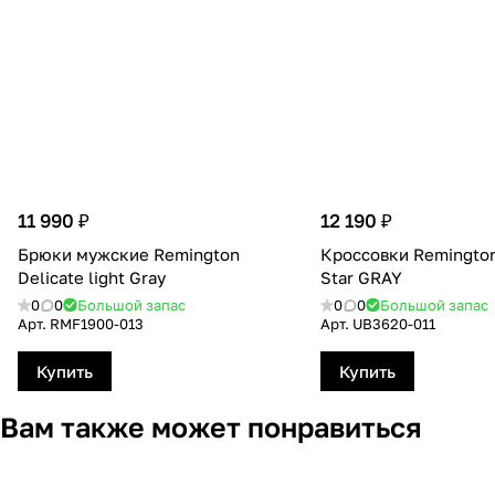
11 990 ₽
12 190 ₽
Брюки мужские Remington
Кроссовки Remingto
Delicate light Gray
Star GRAY
0
0
Большой запас
0
0
Большой запас
Арт.
RMF1900-013
Арт.
UB3620-011
Купить
Купить
Вам также может понравиться