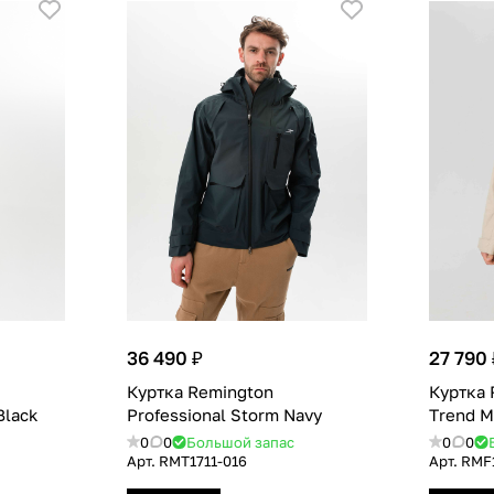
36 490 ₽
27 790 
Куртка Remington
Куртка 
Black
Professional Storm Navy
Тrend M
0
0
Большой запас
0
0
Арт.
RMT1711-016
Арт.
RMF1