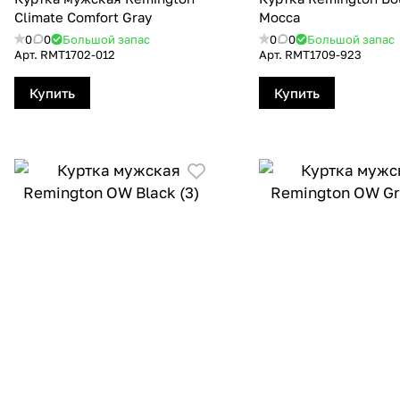
Сlimate Сomfort Gray
Mocca
0
0
Большой запас
0
0
Большой запас
Арт.
RMТ1702-012
Арт.
RMТ1709-923
Купить
Купить