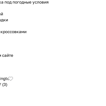
а под погодные условия
ей
адки
, кроссовками
 сайте