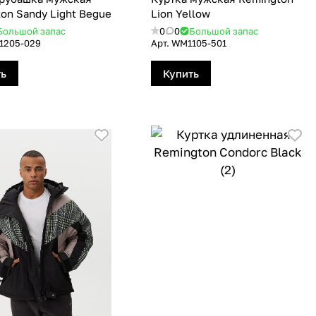
on Sandy Light Begue
Lion Yellow
Большой запас
0
0
Большой запас
1205-029
Арт.
WM1105-501
ть
Купить