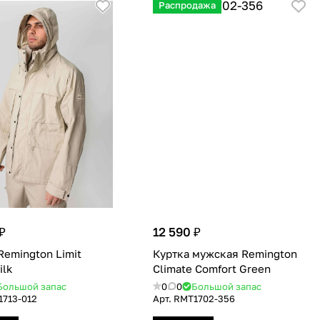
Распродажа
₽
12 590 ₽
Remington Limit
Куртка мужская Remington
ilk
Сlimate Сomfort Green
Большой запас
0
0
Большой запас
713-012
Арт.
RMТ1702-356