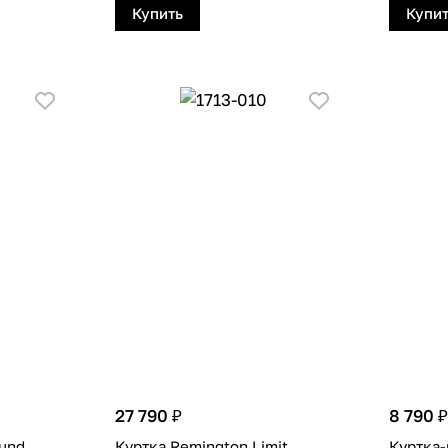
Купить
Купи
27 790 ₽
8 790 ₽
und
Куртка Remington Limit
Куртка