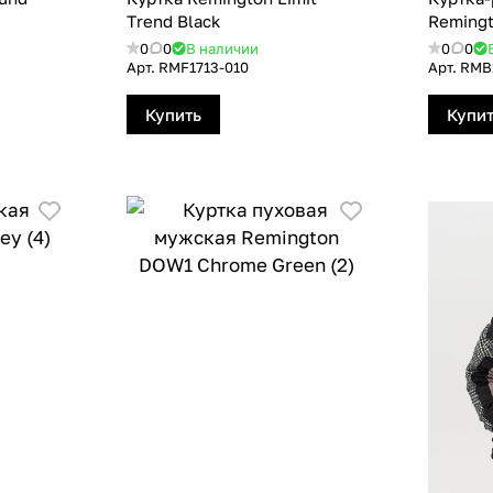
Тrend Black
Remingt
0
0
В наличии
0
0
Арт.
RMF1713-010
Арт.
RMB
Купить
Купи