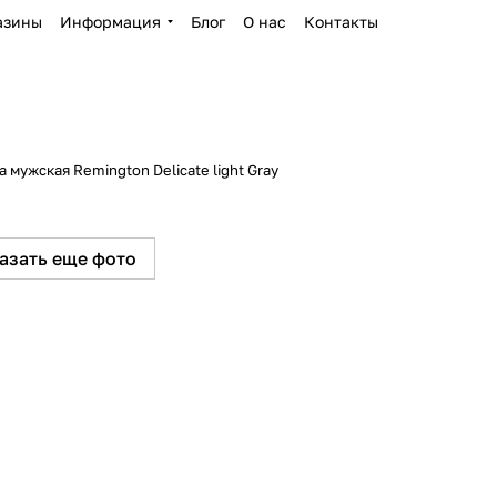
азины
Информация
Блог
О нас
Контакты
а мужская Remington Delicate light Gray
азать еще фото