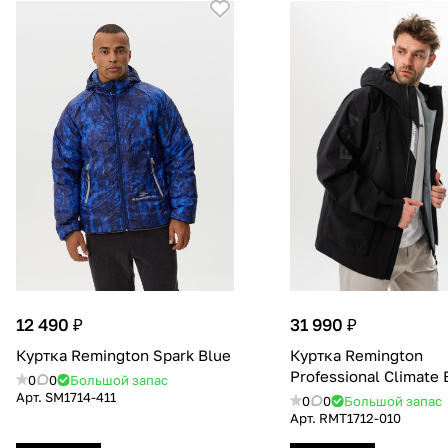
12 490 ₽
31 990 ₽
Куртка Remington Spark Blue
Куртка Remington
Professional Сlimate 
0
0
Большой запас
Арт.
SM1714-411
0
0
Большой запас
Арт.
RMT1712-010