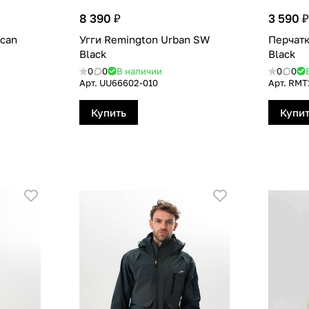
8 390 ₽
3 590 ₽
can
Угги Remington Urban SW
Перчатк
Black
Black
0
0
В наличии
0
0
Арт.
UU66602-010
Арт.
RMТ
Купить
Купи