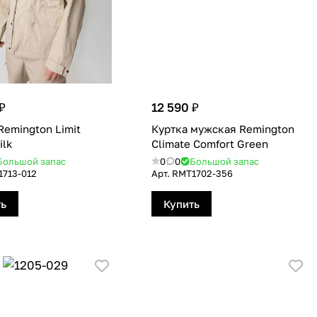
₽
12 590 ₽
Remington Limit
Куртка мужская Remington
ilk
Сlimate Сomfort Green
Большой запас
0
0
Большой запас
713-012
Арт.
RMТ1702-356
ть
Купить