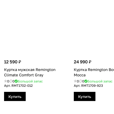
12 590 ₽
24 990 ₽
Куртка мужская Remington
Куртка Remington Bo
Сlimate Сomfort Gray
Mocca
0
0
Большой запас
0
0
Большой запас
Арт.
RMТ1702-012
Арт.
RMТ1709-923
Купить
Купить