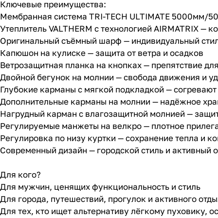
Ключевые преимущества:
Мембранная система TRI-TECH ULTIMATE 5000мм/500
Утеплитель VALTHERM с технологией AIRMATRIX — к
Оригинальный съёмный шарф — индивидуальный стил
Капюшон на кулиске — защита от ветра и осадков
Ветрозащитная планка на кнопках — препятствие дл
Двойной бегунок на молнии — свобода движения и у
Глубокие карманы с мягкой подкладкой — согревают
Дополнительные карманы на молнии — надёжное хра
Нагрудный карман с влагозащитной молнией — защи
Регулируемые манжеты на велкро — плотное прилега
Регулировка по низу куртки — сохранение тепла и к
Современный дизайн — городской стиль и активный 
Для кого?
Для мужчин, ценящих функциональность и стиль
Для города, путешествий, прогулок и активного отд
Для тех, кто ищет альтернативу лёгкому пуховику, о