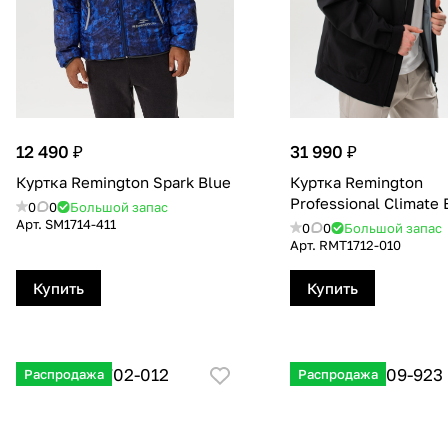
12 490 ₽
31 990 ₽
Куртка Remington Spark Blue
Куртка Remington
Professional Сlimate 
0
0
Большой запас
Арт.
SM1714-411
0
0
Большой запас
Арт.
RMT1712-010
Купить
Купить
Распродажа
Распродажа