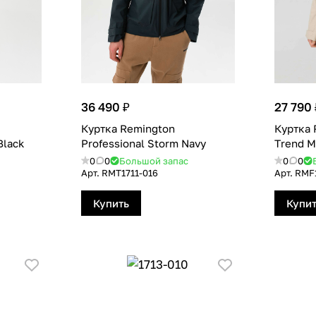
36 490 ₽
27 790 
Куртка Remington
Куртка 
Black
Professional Storm Navy
Тrend M
0
0
Большой запас
0
0
Арт.
RMT1711-016
Арт.
RMF1
Купить
Купи