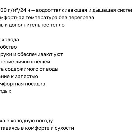
0 г/м²/24 ч — водоотталкивающая и дышащая систе
омфортная температура без перегрева
ь и дополнительное тепло
я холода
добство
 руки и обеспечивают уют
нение личных вещей
та содержимого от воды
ние к запястью
омфортная посадка
отдых
ыха в холодную погоду
ставаясь в комфорте и сухости