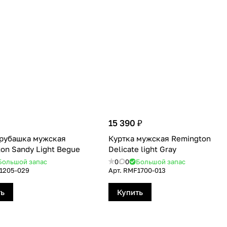
15 390 ₽
-рубашка мужская
Куртка мужская Remington
on Sandy Light Begue
Delicate light Gray
Большой запас
0
0
Большой запас
1205-029
Арт.
RMF1700-013
ть
Купить