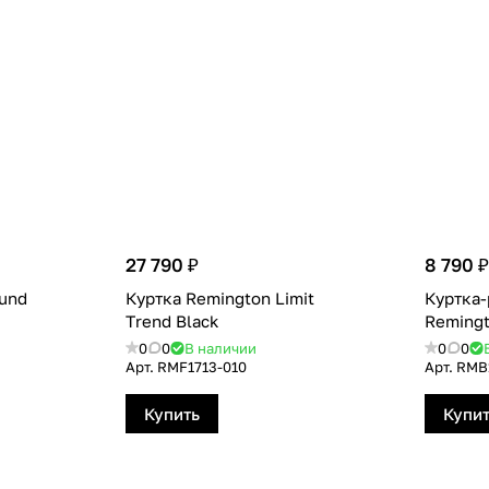
27 790 ₽
8 790 ₽
und
Куртка Remington Limit
Куртка
Тrend Black
Remingt
0
0
В наличии
0
0
Арт.
RMF1713-010
Арт.
RMB
Купить
Купи