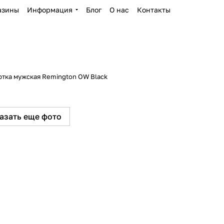
азины
Информация
Блог
О нас
Контакты
ртка мужская Remington OW Black
азать еще фото