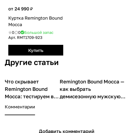
от 24 990 ₽
Куртка Remington Bound
Mocca
0
0
Большой запас
Арт.
RMТ1709-923
Купить
Другие статьи
Что скрывает
Remington Bound Mocca —
О товарах
О товарах
Remington Bound
как выбрать
Mocca: тестируем в
демисезонную мужскую
реальных условиях и
куртку, которая защитит
Комментарии
сравниваем с
от непогоды и подойдёт
обычной курткой
под любой стиль?
Добавить комментарий