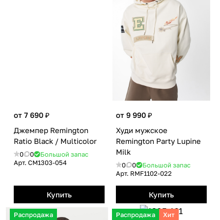
от 7 690 ₽
от 9 990 ₽
Джемпер Remington
Худи мужское
Ratio Black / Multicolor
Remington Party Lupine
Milk
0
0
Большой запас
Арт.
CM1303-054
0
0
Большой запас
Арт.
RMF1102-022
Купить
Купить
Распродажа
Распродажа
Хит