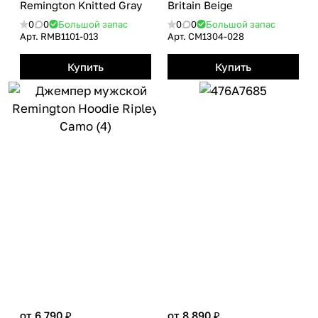
Remington Knitted Gray
Britain Beige
0
0
Большой запас
0
0
Большой запас
Арт.
RMB1101-013
Арт.
CM1304-028
Купить
Купить
от 6 790 ₽
от 8 890 ₽