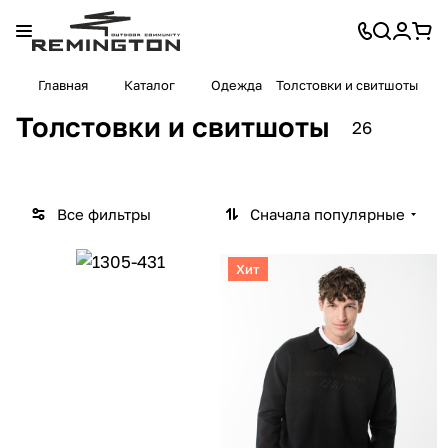
Джем
Свит
Главная
Каталог
Одежда
Толстовки и свитшоты
Флис
перы
шоты
Худи
5
10
4
8
Толстовки и свитшоты
26
товаров
товаров
товара
товаров
Все фильтры
Сначала популярные
Хит