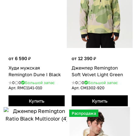
от 6 590 ₽
от 12 390 ₽
Худи мужская
Джемпер Remington
Remington Dune I Вlack
Soft Velvet Light Green
0
0
Большой запас
0
0
Большой запас
Арт.
RMС1141-010
Арт.
CM1302-920
Купить
Купить
Распродажа