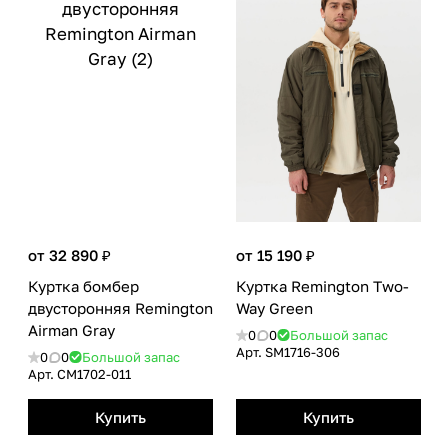
от 32 890 ₽
от 15 190 ₽
Куртка бомбер
Куртка Remington Тwo-
двусторонняя Remington
Way Green
Аirman Gray
0
0
Большой запас
Арт.
SM1716-306
0
0
Большой запас
Арт.
CM1702-011
Купить
Купить