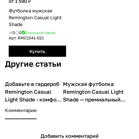
от 1 590 ₽
Футболка мужская
Remington Casual Light
Shade
0
0
Большой запас
Арт.
RMС1341-021
Купить
Другие статьи
Добавьте в гардероб
Мужская футболка
О товарах
О товарах
Remington Casual
Remington Casual Light
Light Shade - комфорт
Shade — премиальный
и качество в каждом
хлопок, стиль и комфорт
Комментарии
шве
для любого дня
Добавить комментарий