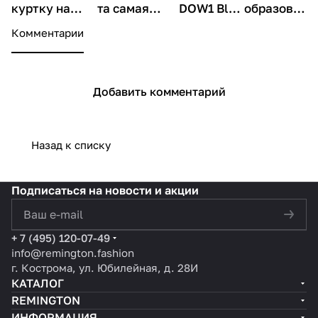
куртку на
та самая
DOW1 Blue
образов
зиму 2025: 5
куртка,
—
для зимы
Комментарии
ошибок,
которую вы
отличная
с курткой
которые
будете
инвестици
Remingto
совершают
носить
я в
n DOW1
Добавить комментарий
почти все
каждую зиму
гардероб
Blue
Назад к списку
Подписаться
на новости и акции
политикой конфиденциальности
+ 7 (495) 120-07-49
info@remington.fashion
г. Кострома, ул. Юбилейная, д. 28И
КАТАЛОГ
REMINGTON
ИНФОРМАЦИЯ