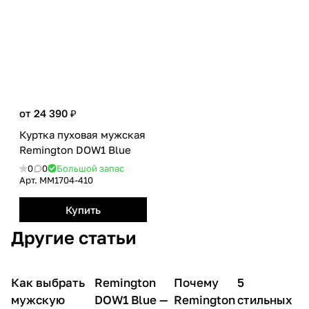
от 24 390 ₽
Куртка пуховая мужская
Remington DOW1 Blue
0
0
Большой запас
Арт.
MM1704-410
Купить
Другие статьи
Как выбрать
Remington
Почему
О
5
О
О товарах
О товарах
товарах
товарах
мужскую
DOW1 Blue —
Remington
стильных