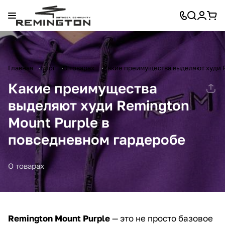
Главная
Блог
О товарах
Какие преимущества выделяют худи 
Какие преимущества
выделяют худи Remington
Mount Purple в
повседневном гардеробе
О товарах
Remington Mount Purple
— это не просто базовое