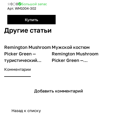
0
0
Большой запас
Арт.
WM1004-302
Купить
Другие статьи
Remington Mushroom
Мужской костюм
О товарах
О товарах
Picker Green —
Remington Mushroom
туристический
Picker Green —
костюм для охоты,
непромокаемая защита для
Комментарии
рыбалки и
охоты, рыбалки и
дождливой погоды
активного отдыха на
природе
Добавить комментарий
Назад к списку