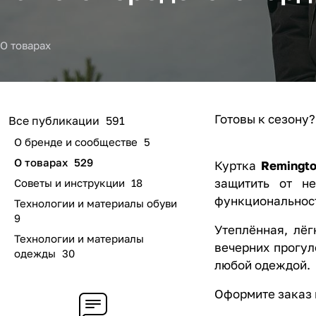
О товарах
Готовы к сезону?
Все публикации
591
О бренде и сообществе
5
О товарах
529
Куртка
Remingto
защитить от н
Советы и инструкции
18
функциональность
Технологии и материалы обуви
9
Утеплённая, лёг
Технологии и материалы
вечерних прогул
одежды
30
любой одеждой.
Оформите заказ 