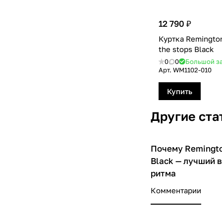
12 790 ₽
Куртка Remington
the stops Black
0
0
Большой з
Арт.
WM1102-010
Купить
Другие ста
Почему Remington
О товарах
Black — лучший 
ритма
Комментарии