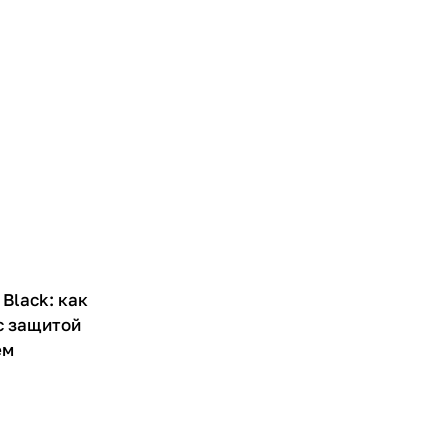
 Black: как
с защитой
ем