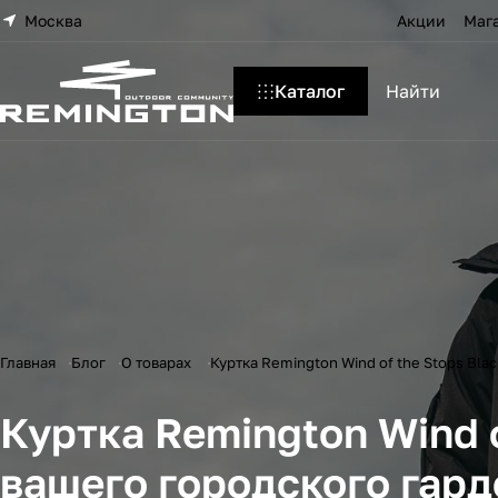
Москва
Акции
Маг
Каталог
Главная
Блог
О товарах
Куртка Remington Wind of the Stops Bl
Куртка Remington Wind o
вашего городского гар