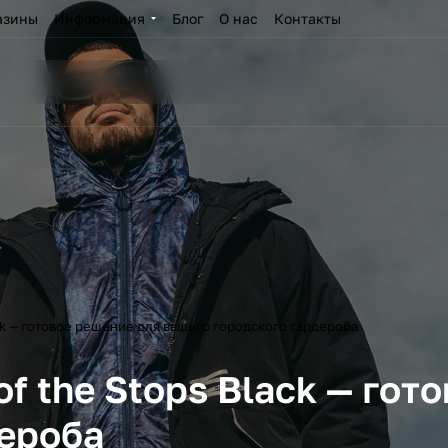
азины
Информация
Блог
О нас
Контакты
ack — готовое решение для вашего городского гардероба
f the Stops Black — гот
дероба