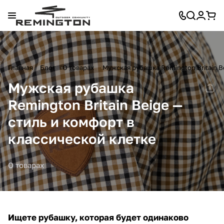
Главная
Блог
О товарах
Мужская рубашка Remington Britain B
Мужская рубашка
Remington Britain Beige —
стиль и комфорт в
классической клетке
О товарах
Ищете рубашку, которая будет одинаково