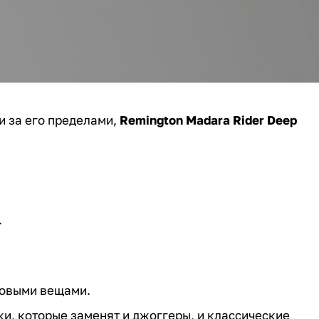
и за его пределами,
Remington Madara Rider Deep
.
зовыми вещами.
ки, которые заменят и джоггеры, и классические