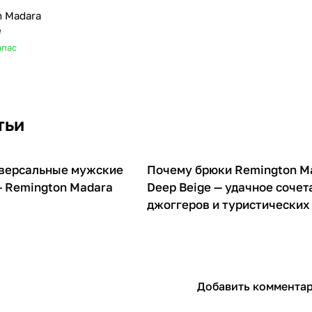
 Madara
e
апас
тьи
иверсальные мужские
Почему брюки Remington Ma
О товарах
 Remington Madara
Deep Beige — удачное сочет
джоггеров и туристических
Добавить коммента