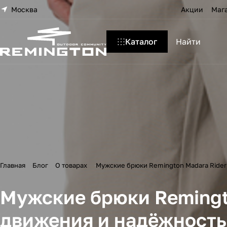
Москва
Акции
Маг
Каталог
Главная
Блог
О товарах
Мужские брюки Remington Madara Rider
Мужские брюки Remingto
движения и надёжность