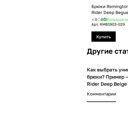
Брюки Remington
Rider Deep Begu
0
0
Большой з
Арт.
RMВ1903-029
Купить
Другие ста
Как выбрать ун
О товарах
брюки? Пример —
Rider Deep Beige
Комментарии