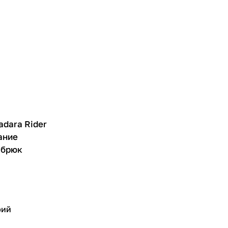
dara Rider
ание
 брюк
рий