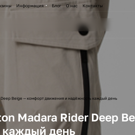
азины
Информация
Блог
О нас
Контакты
 Deep Beige — комфорт движения и надёжность каждый день
n Madara Rider Deep Be
 каждый день