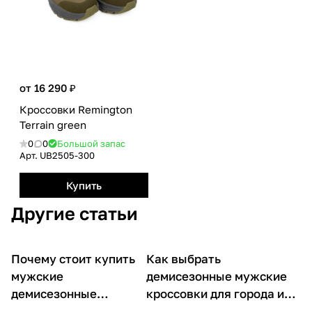
от 16 290 ₽
Кроссовки Remington
Terrain green
0
0
Большой запас
Арт.
UB2505-300
Купить
Другие статьи
Почему стоит купить
Как выбрать
О товарах
О товарах
мужские
демисезонные мужские
демисезонные
кроссовки для города и
кроссовки Remington
природы: на примере