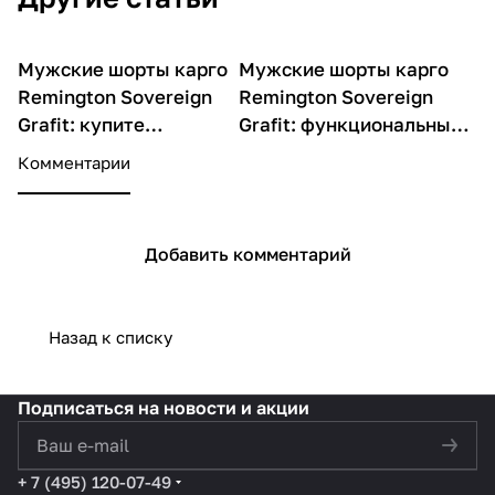
Мужские шорты карго
Мужские шорты карго
О товарах
О товарах
Remington Sovereign
Remington Sovereign
Grafit: купите
Grafit: функциональные и
практичные и
стильные для
Комментарии
стильные летние
повседневной носки
шорты
Добавить комментарий
Назад к списку
Подписаться
на новости и акции
политикой конфиденциальности
+ 7 (495) 120-07-49