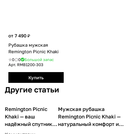
от 7 490 ₽
Рубашка мужская
Remington Picnic Khaki
0
0
Большой запас
Арт.
RMB1200-303
Купить
Другие статьи
Remington Picnic
Мужская рубашка
О товарах
О товарах
Khaki — ваш
Remington Picnic Khaki —
надёжный спутник в
натуральный комфорт и
стиле и комфорте
стиль в каждой детали