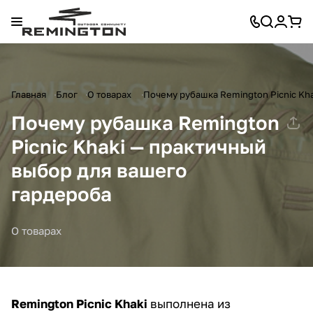
Главная
Блог
О товарах
Почему рубашка Remington Picnic Kh
Почему рубашка Remington
Picnic Khaki — практичный
выбор для вашего
гардероба
О товарах
Remington Picnic Khaki
выполнена из