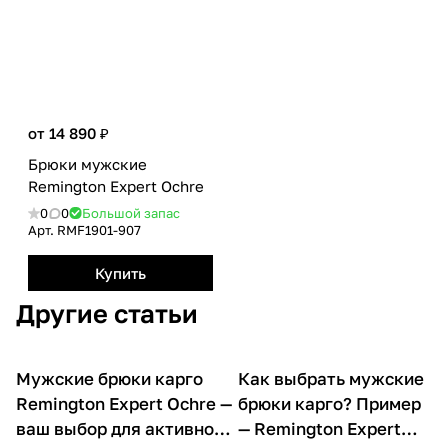
от 14 890 ₽
Брюки мужские
Remington Еxpert Оchre
0
0
Большой запас
Арт.
RMF1901-907
Купить
Другие статьи
Мужские брюки карго
Как выбрать мужские
О товарах
О товарах
Remington Expert Ochre —
брюки карго? Пример
ваш выбор для активной
— Remington Expert