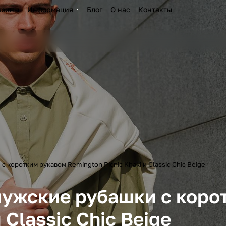
азины
Информация
Блог
О нас
Контакты
 коротким рукавом Remington Picnic Khaki и Classic Chic Beige
мужские рубашки с коро
 Classic Chic Beige