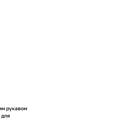
им рукавом
 для