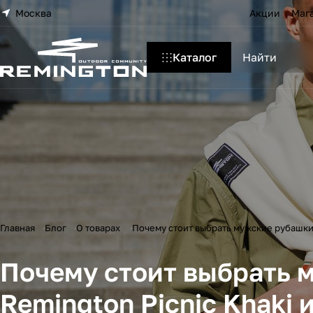
Москва
Акции
Маг
Каталог
Главная
Блог
О товарах
Почему стоит выбрать мужские рубашки с
Почему стоит выбрать 
Remington Picnic Khaki и