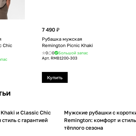
7 490 ₽
я
Рубашка мужская
c Сhic
Remington Picnic Khaki
0
0
Большой запас
Арт.
RMB1200-303
апас
Купить
тьи
Khaki и Classic Chic
Мужские рубашки с коротк
О товарах
и стиль с гарантией
Remington: комфорт и стиль
тёплого сезона