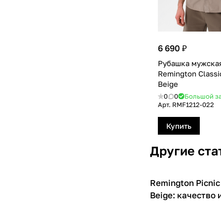
6 690 ₽
Рубашка мужска
Remington Classi
Beige
0
0
Большой з
Арт.
RMF1212-022
Купить
Другие ста
Remington Picnic 
О товарах
Beige: качество 