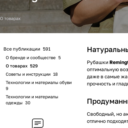
О товарах
Натуральны
Все публикации
591
О бренде и сообществе
5
Рубашки
Reming
О товарах
529
оптимальную воз
Советы и инструкции
18
даже в самые жа
Технологии и материалы обуви
прочность и глад
9
Технологии и материалы
Продуманн
одежды
30
Свободный, но а
отлично подходя