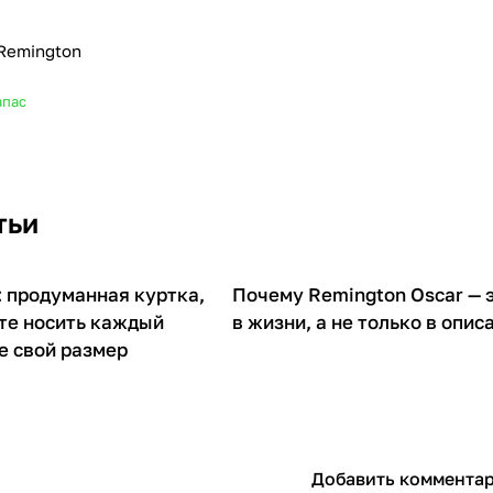
Remington
апас
тьи
: продуманная куртка,
Почему Remington Oscar — 
О товарах
те носить каждый
в жизни, а не только в опис
е свой размер
Добавить коммента