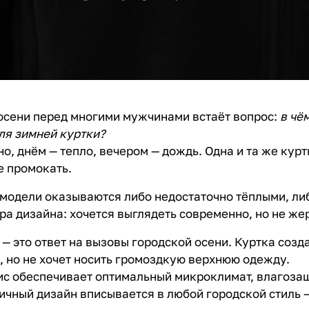
осени перед многими мужчинами встаёт вопрос:
в чё
ля зимней куртки?
о, днём — тепло, вечером — дождь. Одна и та же кур
е промокать.
 модели оказываются либо недостаточно тёплыми, ли
ра дизайна: хочется выглядеть современно, но не ж
— это ответ на вызовы городской осени. Куртка созд
, но не хочет носить громоздкую верхнюю одежду.
с обеспечивает оптимальный микроклимат, влагоза
ичный дизайн вписывается в любой городской стиль — о