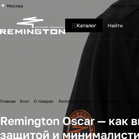
Москва
Акции
Маг
Каталог
Главная
Блог
О товарах
Remington Oscar — как выбрать демисе
Remington Oscar — как 
защитой и минималист