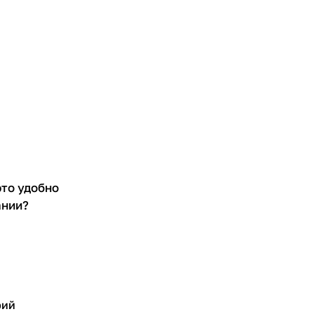
это удобно
ании?
рий