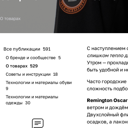
О товарах
С наступлением 
Все публикации
591
слишком тепло д
О бренде и сообществе
5
Утром — прохладн
О товарах
529
быть удобной и н
Советы и инструкции
18
Часто городские
Технологии и материалы обуви
сложность подбо
9
Технологии и материалы
Remington Oscar
одежды
30
ветром и дождём
Двухслойный фли
осадков, а лакон