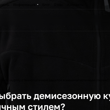
азины
Информация
Блог
О нас
Контакты
зонную куртку с технологичной защитой и минималистичным стилем?
выбрать демисезонную к
ичным стилем?