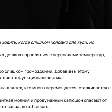
м ходить, когда слишком холодно для худи, но
тка должна справляться с перепадами температур,
бо слишком громоздкими. Добавим к этому
ертвовать функциональностью.
ана для тех, кто много перемещается, сталкивается с
щитная молния и продуманный капюшон спасают от
т casual до athleisure.