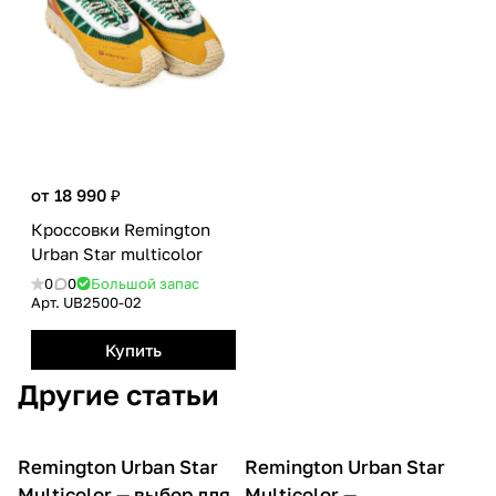
от 18 990 ₽
Кроссовки Remington
Urban Star multicolor
0
0
Большой запас
Арт.
UB2500-02
Купить
Другие статьи
Remington Urban Star
Remington Urban Star
О товарах
О товарах
Multicolor — выбор для
Multicolor —