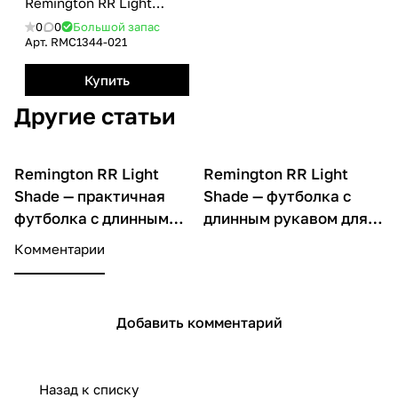
Remington RR Light
Shade
0
0
Большой запас
Арт.
RMС1344-021
Купить
Другие статьи
Remington RR Light
Remington RR Light
О товарах
О товарах
Shade — практичная
Shade — футболка с
футболка с длинным
длинным рукавом для
рукавом для
повседневного
Комментарии
повседневного
городского стиля
гардероба
Добавить комментарий
Назад к списку