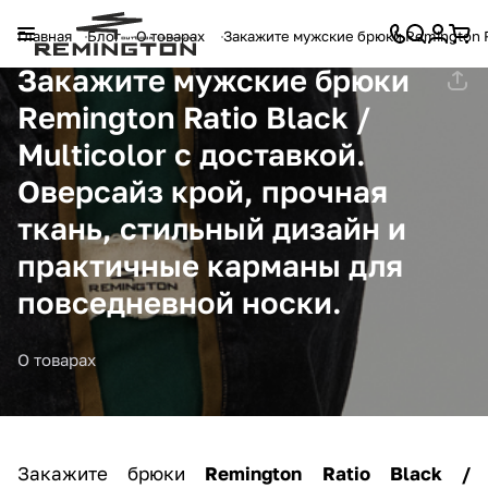
Главная
Блог
О товарах
Закажите мужские брюки Remington Ra
Закажите мужские брюки
Remington Ratio Black /
Multicolor с доставкой.
Оверсайз крой, прочная
ткань, стильный дизайн и
практичные карманы для
повседневной носки.
О товарах
Закажите брюки
Remington Ratio Black /