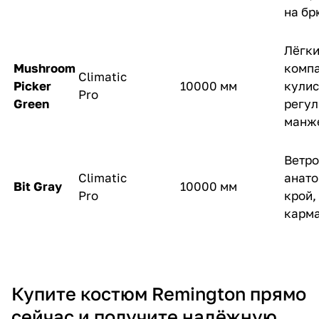
на б
Лёгки
Mushroom
компа
Climatic
Picker
10000 мм
кулис
Pro
Green
регу
манж
Ветро
Climatic
анат
Bit Gray
10000 мм
Pro
крой,
карм
Купите костюм Remington прямо
сейчас и получите надёжную