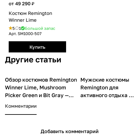
от 49 290 ₽
Костюм Remington
Winner Lime
5
1
Большой запас
Арт.
SM1000-507
Купить
Другие статьи
Обзор костюмов Remington
Мужские костюмы
О товарах
О товарах
Winner Lime, Mushroom
Remington для
Picker Green и Bit Gray —
активного отдыха и
выбор для активных мужчин
защиты от
Комментарии
непогоды
Добавить комментарий