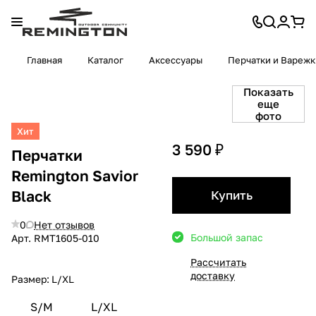
Главная
Каталог
Аксессуары
Перчатки и Варежк
Показать
еще
фото
Хит
3 590 ₽
Перчатки
Remington Savior
Black
Купить
0
Нет отзывов
Большой запас
Арт.
RMТ1605-010
Рассчитать
доставку
Размер:
L/XL
S/M
L/XL