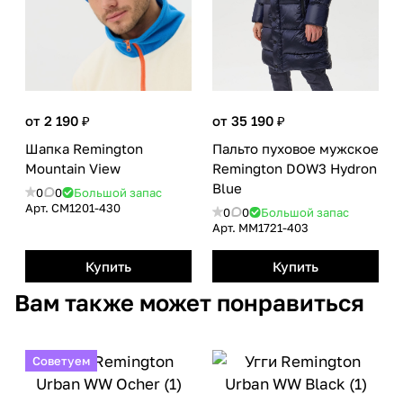
от 2 190 ₽
от 35 190 ₽
Шапка Remington
Пальто пуховое мужское
Mountain View
Remington DOW3 Нydron
Blue
0
0
Большой запас
Арт.
CM1201-430
0
0
Большой запас
Арт.
MM1721-403
Купить
Купить
Вам также может понравиться
Советуем