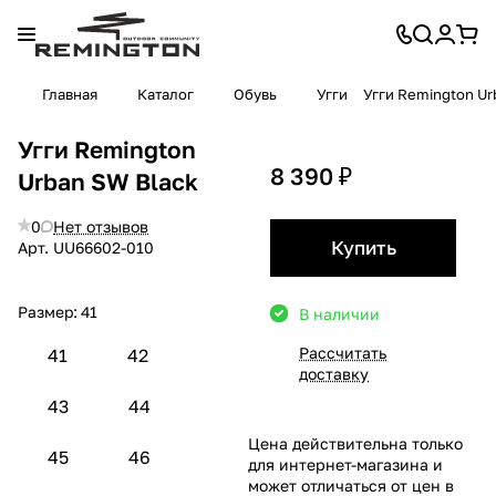
Главная
Каталог
Обувь
Угги
Угги Remington Ur
Угги Remington
8 390 ₽
Urban SW Black
0
Нет отзывов
Купить
Арт.
UU66602-010
Размер:
41
В наличии
Рассчитать
41
42
доставку
43
44
Цена действительна только
45
46
для интернет-магазина и
может отличаться от цен в