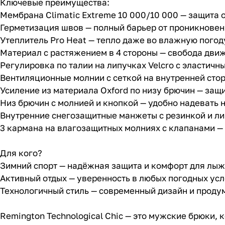
Ключевые преимущества:
Мембрана Climatic Extreme 10 000/10 000 — защита 
Герметизация швов — полный барьер от проникновени
Утеплитель Pro Heat — тепло даже во влажную погод
Материал с растяжением в 4 стороны — свобода движ
Регулировка по талии на липучках Velcro с эластич
Вентиляционные молнии с сеткой на внутренней стор
Усиление из материала Oxford по низу брючин — защи
Низ брючин с молнией и кнопкой — удобно надевать 
Внутренние снегозащитные манжеты с резинкой и лип
3 кармана на влагозащитных молниях с клапанами —
Для кого?
Зимний спорт — надёжная защита и комфорт для лыж
Активный отдых — уверенность в любых погодных ус
Технологичный стиль — современный дизайн и прод
Remington Technological Chic — это мужские брюки,