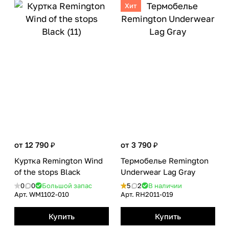
Хит
от 12 790 ₽
от 3 790 ₽
Куртка Remington Wind
Термобелье Remington
of the stops Black
Underwear Lag Gray
0
0
Большой запас
5
2
В наличии
Арт.
WM1102-010
Арт.
RH2011-019
Купить
Купить