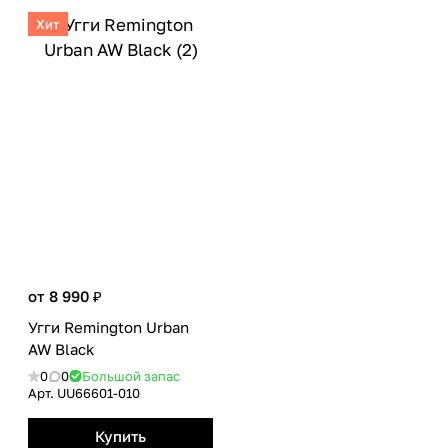
Хит
от 8 990 ₽
Угги Remington Urban
AW Black
0
0
Большой запас
Арт.
UU66601-010
Купить