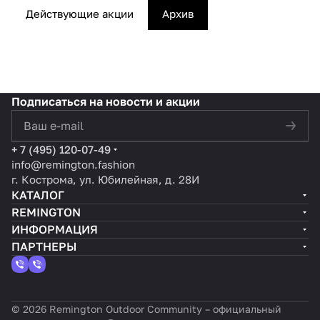
08.05.2026
С 14 ноября по 24 декабря 2025
Действующие акции
Архив
Скидка 30% на выделенный
Весеннее обновление: выгода до 55%
[не]Тайный Санта
ассортимент кроссовок
Акция
Подписаться
на новости и акции
политикой конфиденциальности
+ 7 (495) 120-07-49
info@remington.fashion
г. Кострома, ул. Юбилейная, д. 28И
КАТАЛОГ
REMINGTON
ИНФОРМАЦИЯ
ПАРТНЕРЫ
© 2026 Remington Outdoor Community – официальный