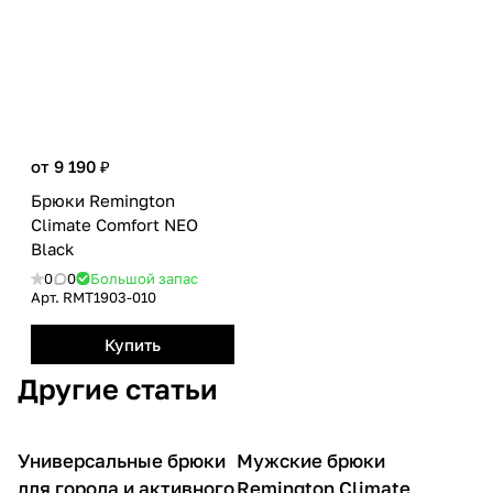
от 9 190 ₽
Брюки Remington
Сlimate Сomfort NEO
Black
0
0
Большой запас
Арт.
RMТ1903-010
Купить
Другие статьи
Универсальные брюки
Мужские брюки
О товарах
О товарах
для города и активного
Remington Climate