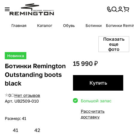
Главная
Каталог
Обувь
Ботинки
Ботинки Remin
Показать
еще
фото
Новинка
15 990 ₽
Ботинки Remington
Outstanding boots
black
Купить
0
Нет отзывов
Большой запас
Арт.
UB2509-010
Рассчитать
доставку
Размер:
41
41
42