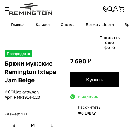
Главная
Каталог
Одежда
Брюки / Шорты
Б
Показать
еще
фото
Распродажа
7 690 ₽
Брюки мужские
Remington Ixtapa
Jam Beige
Купить
0
Нет отзывов
В наличии
Арт.
RMF1914-023
Рассчитать
доставку
Размер:
2XL
S
M
L