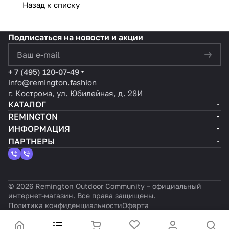
Назад к списку
швов
Trend
уем в
куртка
ителя
ьный
ля:
для
Black
межсе
для
выбра
город
лёгк
полно
уже
зонье:
весны и
ть и
ской
ий и
Подписаться
на новости и акции
й
сейчас
как
осени:
почем
ритм
стиль
защи
— и не
справл
как
у
в
ный
политикой конфиденциальности
+ 7 (495) 120-07-49
ты от
ждать
яется
оставать
именн
каждо
выбо
info@remington.fashion
влаги
следую
без
ся в
о
м
р для
г. Кострома, ул. Юбилейная, д. 28И
и
щего
утепли
комфорт
Remin
движе
горо
КАТАЛОГ
ветра
сезона
теля?
е при
gton
нии
да
REMINGTON
?
любой
ИНФОРМАЦИЯ
погоде?
ПАРТНЕРЫ
© 2026 Remington Outdoor Community – официальный
интернет-магазин. Все права защищены.
Политика конфиденциальности
Оферта