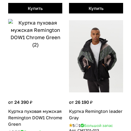
Купить
Купить
от 24 390 ₽
от 26 190 ₽
Куртка пуховая мужская
Куртка Remington leader
Remington DOW1 Сhrome
Gray
Green
5
1
Большой запас
Арт.
CM1701-013