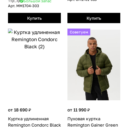
0
0
Большой запас
Арт.
MM1704-303
Купить
Купить
Советуем
от 18 690 ₽
от 11 990 ₽
Куртка удлиненная
Пуховая куртка
Remington Condorc Black
Remington Gainer Green