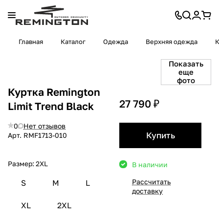
Главная
Каталог
Одежда
Верхняя одежда
К
Показать
еще
фото
Куртка Remington
27 790 ₽
Limit Тrend Black
0
Нет отзывов
Купить
Арт.
RMF1713-010
Размер:
2XL
В наличии
Рассчитать
S
M
L
доставку
XL
2XL