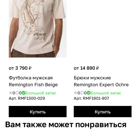
от 3 790 ₽
от 14 890 ₽
Футболка мужская
Брюки мужские
Remington Fish Beige
Remington Еxpert Оchre
0
0
Большой запас
0
0
Большой запас
Арт.
RMF1300-029
Арт.
RMF1901-907
Купить
Купить
Вам также может понравиться