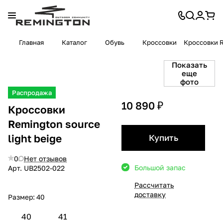
Главная
Каталог
Обувь
Кроссовки
Кроссовки R
Показать
еще
фото
Распродажа
10 890 ₽
Кроссовки
Remington source
light beige
Купить
0
Нет отзывов
Большой запас
Арт.
UB2502-022
Рассчитать
доставку
Размер:
40
40
41