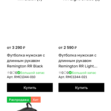
от 3 290 ₽
от 2 590 ₽
Футболка мужская с
Футболка мужская с
длинным рукавом
длинным рукавом
Remington RR Вlack
Remington RR Light
Shade
0
0
Большой запас
0
0
Большой запас
Арт.
RMС1344-010
Арт.
RMС1344-021
Купить
Купить
Распродажа
Хит